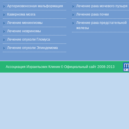
Артериовенозная мальформация
Лечение рака мочевого пузыря
Кавернома мозга
Лечение рака почки
Лечение менингиомы
Лечение рака предстательной
железы
Лечение невриномы
Лечение опухоли Гломуса
Лечение опухоли Эпиндемома
Ассоциация Израильских Клиник © Официальный сайт 2008-2013