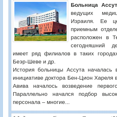
Боль
ница Ассу
ведущих медиц
Израиля. Ее ц
приемным отдел
расположен в Т
сегодняшний д
имеет ряд филиалов в таких города
Беэр-Шеве и др.
История больницы Ассута началась в
инициативе доктора Бен-Цион Хареля в
Авива началось возведение первого
Параллельно начался подбор высок
персонала – многие...