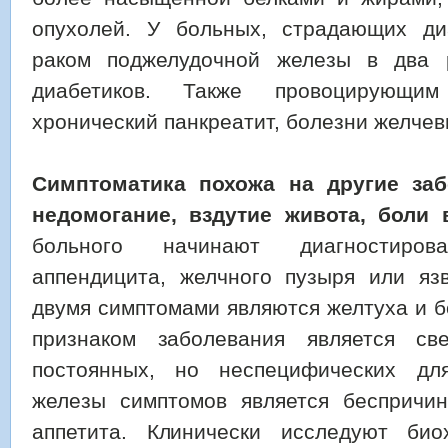
опухолей. У больных, страдающих ди
раком поджелудочной железы в два
диабетиков. Также провоцирующи
хронический панкреатит, болезни желче
Симптоматика похожа на другие заб
недомогание, вздутие живота, боли 
больного начинают диагностиро
аппендицита, желчного пузыря или яз
двумя симптомами являются желтуха и б
признаком заболевания является с
постоянных, но неспецифических дл
железы симптомов является беспричин
аппетита. Клинически исследуют био