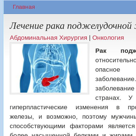
Вы здесь
Главная
Лечение рака поджелудочной 
Абдоминальная Хирургия
|
Онкология
Рак подж
относитель
опасное
заболевани
заболевание 
странах. У
гиперпластические изменения в пр
железы, и возможно, поэтому мужчин
способствующими факторами является
более насыщенной белками и жирами, 