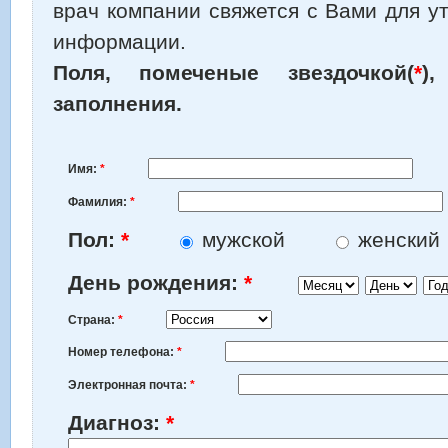
врач компании свяжется с Вами для у
информации.
Поля, помеченые звездочкой(
*
)
заполнения.
Имя:
*
Фамилия:
*
Пол:
*
мужской
женский
Месяц
День
Год
День рождения:
*
Страна:
*
Номер телефона:
*
Электронная почта:
*
Диагноз:
*