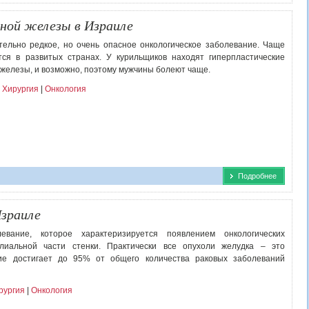
ной железы в Израиле
ельно редкое, но очень опасное онкологическое заболевание. Чаще
тся в развитых странах. У курильщиков находят гиперпластические
железы, и возможно, поэтому мужчины болеют чаще.
 Хирургия
|
Онкология
Подробнее
Израиле
вание, которое характеризируется появлением онкологических
лиальной части стенки. Практически все опухоли желудка – это
ие достигает до 95% от общего количества раковых заболеваний
рургия
|
Онкология