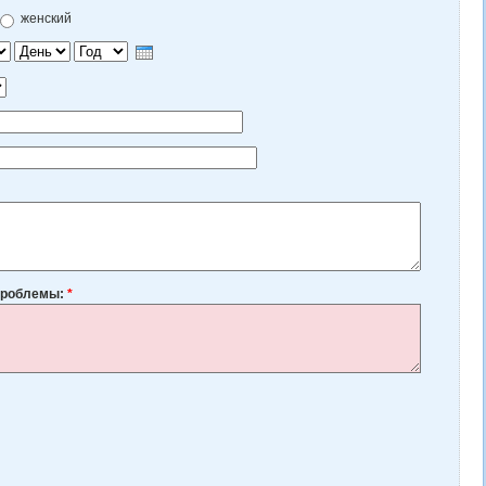
женский
День
Год
 проблемы:
*