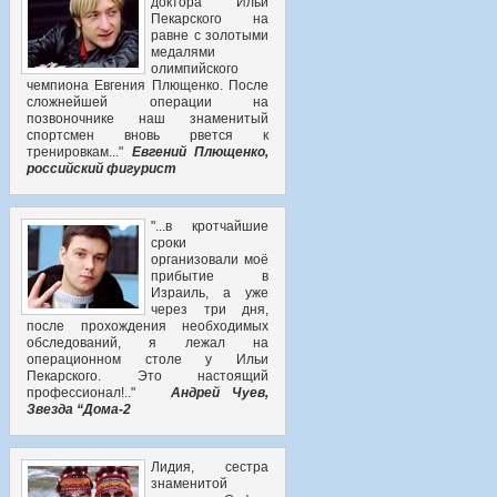
доктора Ильи
Пекарского на
равне с золотыми
медалями
олимпийского
чемпиона Евгения Плющенко. После
сложнейшей операции на
позвоночнике наш знаменитый
спортсмен вновь рвется к
тренировкам..."
Евгений Плющенко,
российский фигурист
"...в кротчайшие
сроки
организовали моё
прибытие в
Израиль, а уже
через три дня,
после прохождения необходимых
обследований, я лежал на
операционном столе у Ильи
Пекарского. Это настоящий
профессионал!.."
Андрей Чуев,
Звезда “Дома-2
Лидия, сестра
знаменитой