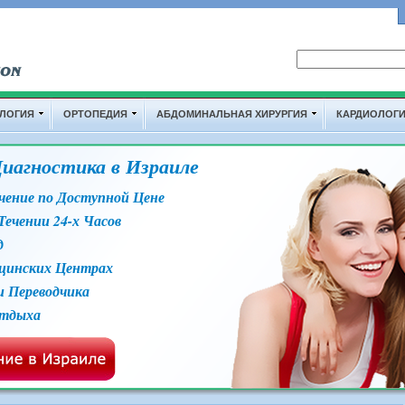
Форма поиска
Поиск на сайте
ЛОГИЯ
ОРТОПЕДИЯ
АБДОМИНАЛЬНАЯ ХИРУРГИЯ
КАРДИОЛОГ
Диагностика в Израиле
чение по Доступной Цене
Течении 24-х Часов
д
ицинских Центрах
и Переводчика
Отдыха