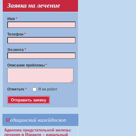
Заявка на лечение
Имя
*
Телефон
*
Эл.почта
*
Описание проблемы
*
Отметьте
*
Я не робот
Медицинский калейдоскоп
Аденома предстательной железы:
лечение в Израиле – идеальный