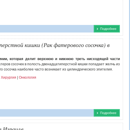
Подробнее
перстной кишки (Рак фатерового сосочка) в
инии, которая делит верхнюю и нижнюю треть нисходящей части
теров сосочек в полость двенадцатиперстной кишки попадает желчь из
о сосочка наиболее часто возникает из цилиндрического эпителия.
 Хирургия
|
Онкология
Подробнее
в Израиле