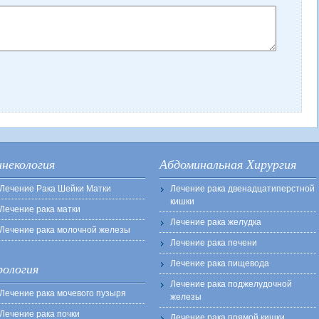
инекология
Абдоминальная Хирургия
Лечение Рака Шейки Матки
Лечение рака двенадцатиперстной
кишки
Лечение рака матки
Лечение рака желудка
Лечение рака молочной железы
Лечение рака печени
Лечение рака пищевода
рология
Лечение рака поджелудочной
Лечение рака мочевого пузыря
железы
Лечение рака почки
Лечение рака прямой кишки