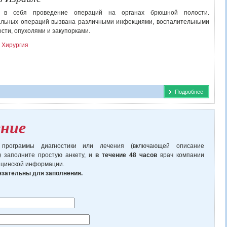
т в себя проведение операций на органах брюшной полости.
альных операций вызвана различными инфекциями, воспалительными
ти, опухолями и закупорками.
 Хирургия
Подробнее
ение
 программы диагностики или лечения (включающей описание
) заполните простую анкету, и
в течение 48 часов
врач компании
ицинской информации.
бязательны для заполнения.