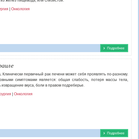
 из желез пищевода, или слизистой.
ургия
|
Онкология
Подробнее
раиле
.
Клинически первичный рак печени может себя проявлять по-разному.
овными симптомами является: общая слабость, потеря массы тела,
 извращение вкуса, боли в правом подреберье.
рургия
|
Онкология
Подробнее