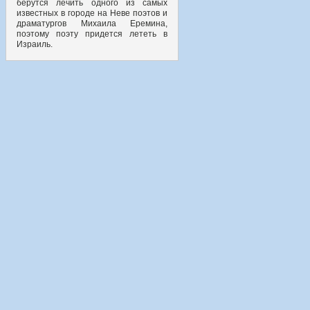
берутся лечить одного из самых
известных в городе на Неве поэтов и
драматургов Михаила Еремина,
поэтому поэту придется лететь в
Израиль.