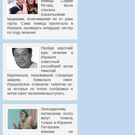
певицы Софии
Ротару, была
спасена
израильскими
медиками, излечившими ее от рака
горла. Сама певица прилетала в
Израиль проведать младшую сестру
по ходу лечения.
Пройдя короткий
курс лечения в
Израиле
известный
российский актер
Николай
Караченцов, переживший страшную
аварию, буквально ожил.
Израильтяне отменили таблетки из-
за которых он плохо соображал и
актер горит желанием выступать.
Легендарному
питерскому поэту
могут помочь
только в Израиле.
Питерские
клиники не