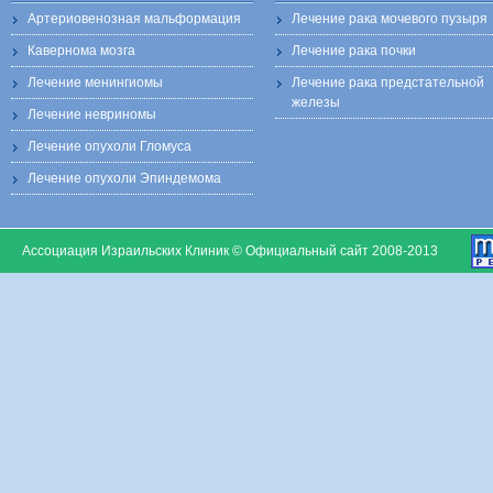
Артериовенозная мальформация
Лечение рака мочевого пузыря
Кавернома мозга
Лечение рака почки
Лечение менингиомы
Лечение рака предстательной
железы
Лечение невриномы
Лечение опухоли Гломуса
Лечение опухоли Эпиндемома
Ассоциация Израильских Клиник © Официальный сайт 2008-2013