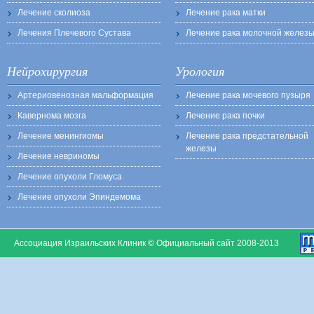
Лечение сколиоза
Лечение рака матки
Лечения Плечевого Сустава
Лечение рака молочной желез
Нейрохирургия
Урология
Артериовенозная мальформация
Лечение рака мочевого пузыря
Кавернома мозга
Лечение рака почки
Лечение менингиомы
Лечение рака предстательной
железы
Лечение невриномы
Лечение опухоли Гломуса
Лечение опухоли Эпиндемома
Ассоциация Израильских Клиник © Официальный сайт 2008-2013