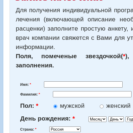
Для получения индивидуальной прогр
лечения (включающей описание нео
расценки) заполните простую анкету,
врач компании свяжется с Вами для у
информации.
Поля, помеченые звездочкой(
*
)
заполнения.
Имя:
*
Фамилия:
*
Пол:
*
мужской
женский
Месяц
День
Год
День рождения:
*
Страна:
*