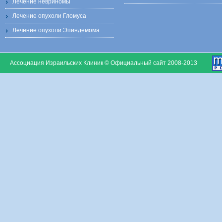
Лечение невриномы
Лечение опухоли Гломуса
Лечение опухоли Эпиндемома
Ассоциация Израильских Клиник © Официальный сайт 2008-2013