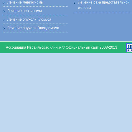
Лечение менингиомы
Лечение рака предстательной
железы
Лечение невриномы
Лечение опухоли Гломуса
Лечение опухоли Эпиндемома
Ассоциация Израильских Клиник © Официальный сайт 2008-2013